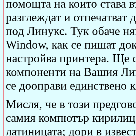
помощта на които става в
разглеждат и отпечатват
под Линукс. Тук обаче ня
Window, как се пишат док
настройва принтера. Ще с
компоненти на Вашия Лин
се дооправи единствено 
Мисля, че в този предгов
самия компютър кирилица
латиницата; дори в извес