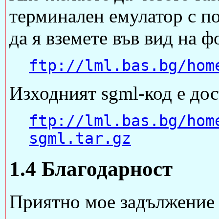
терминален емулатор с 
да я вземете във вид на 
ftp://lml.bas.bg/hom
Изходният sgml-код е дос
ftp://lml.bas.bg/hom
sgml.tar.gz
1.4 Благодарност
Приятно мое задължение 