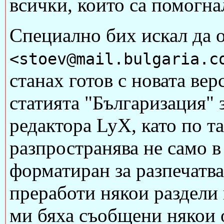
всички, които са помогна
Специално бих искал да 
<stoev@mail.bulgaria.c
станах готов с новата вер
статията "Българизация" 
редактора LyX, като по т
разпространява не само в
форматиран за разпечатв
преработи някои раздели 
ми бяха съобщени някои 