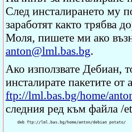
След инсталирането му п
заработят както трябва до
Моля, пишете ми ако въз
anton@lml.bas.bg
.
Ако използвате Дебиан, т
инсталирате пакетите от 
ftp://lml.bas.bg/home/anto
следния ред към файла /etc