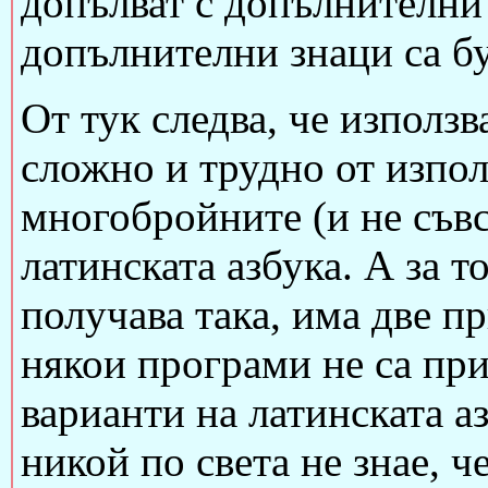
допълват с допълнителни 
допълнителни знаци са бу
От тук следва, че използ
сложно и трудно от изпол
многобройните (и не съв
латинската азбука. А за т
получава така, има две п
някои програми не са при
варианти на латинската аз
никой по света не знае, ч