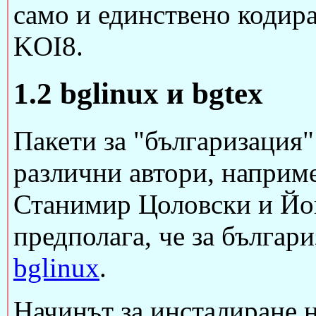
само и единствено кодира
KOI8.
1.2 bglinux и bgtex
Пакети за "българизация"
различни автори, наприм
Станимир Цоловски и Йов
предполага, че за българ
bglinux
.
Начинът за инсталиране н